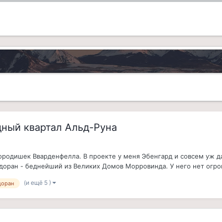
Бедный квартал Альд-Руна
ородишек Вварденфелла. В проекте у меня Эбенгард и совсем уж да
едоран - беднейший из Великих Домов Морровинда. У него нет огром
(и ещё 5 )
доран