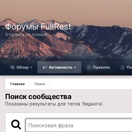
Форумы FullRest
Оторвись по полной!
Обзор
Активность
Правила
По
Главная
Поиск
Поиск сообщества
Показаны результаты для тегов 'беднота'.