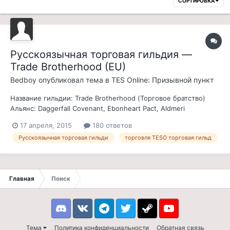
СОРТИРОВКА
Русскоязычная торговая гильдия —
Trade Brotherhood (EU)
Bedboy
опубликовал тема в
TES Online: Призывной пункт
Название гильдии: Trade Brotherhood (Торговое братство)
Альянс: Daggerfall Covenant, Ebonheart Pact, Aldmeri
DominionПлатформа: PCПриглашаю присоединиться к
17 апреля, 2015
180 ответов
казуальной торговой гильдии Trade Brotherhood, хороший
Русскоязычная торговая гильди
торговля TESO торговая гильд
выбор для новеньких игроков. Цель торговой гильдии
объединить игроков у кого нет времени...
Главная
Поиск
Discord
VK
Telegram
Twitter
Steam
Youtube
Тема
Политика конфиденциальности
Обратная связь