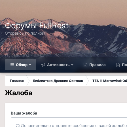
Форумы FullRest
Оторвись по полной!
Обзор
Активность
Правила
По
Главная
Библиотека Древних Свитков
TES III Morrowind: 
Жалоба
Ваша жалоба
Дополнительно отправьте сообщение с вашей жалобо