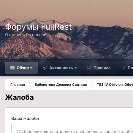
Форумы FullRest
Оторвись по полной!
Обзор
Активность
Правила
По
Главная
Библиотека Древних Свитков
TES IV Oblivion: Об
Жалоба
Ваша жалоба
Дополнительно отправьте сообщение с вашей жалобо