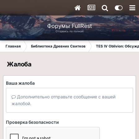
Форумы FullRest
Оторвись по полной!
Главная
Библиотека Древних Свитков
TES IV Oblivion: Обсуж
Жалоба
Ваша жалоба
Дополнительно отправьте сообщение с вашей
жалобой.
Проверка безопасности