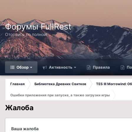
Форумы FullRest
Оторвись по полной!
Обзор
Активность
Правила
По
Главная
Библиотека Древних Свитков
TES III Morrowind: 
Ошибки приложения при запуске, а также загрузки игры
Жалоба
Ваша жалоба