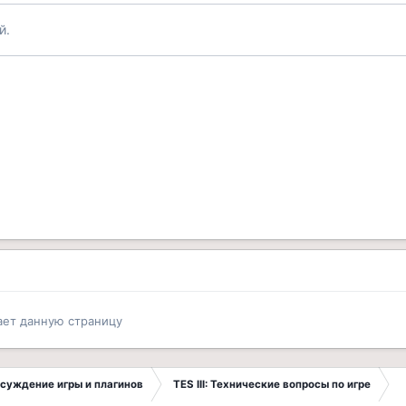
й.
ает данную страницу
Обсуждение игры и плагинов
TES III: Технические вопросы по игре