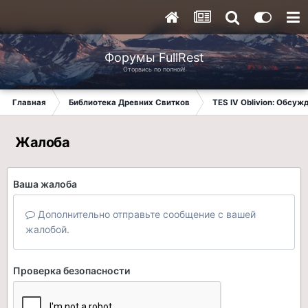
Форумы FullRest
Оторвись по полной!
Главная
Библиотека Древних Свитков
TES IV Oblivion: Обсуж
Жалоба
Ваша жалоба
Дополнительно отправьте сообщение с вашей
жалобой.
Проверка безопасности