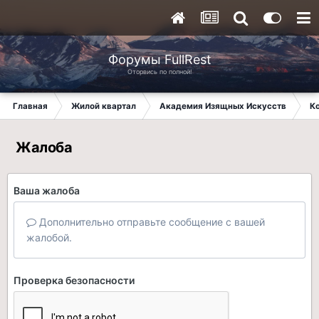
Форумы FullRest
Оторвись по полной!
Главная
Жилой квартал
Академия Изящных Искусств
К
Жалоба
Ваша жалоба
Дополнительно отправьте сообщение с вашей
жалобой.
Проверка безопасности