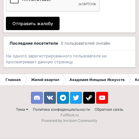
Отправить жалобу
Последние посетители
0 пользователей онлайн
Ни одного зарегистрированного пользователя не
просматривает данную страницу
Главная
Жилой квартал
Академия Изящных Искусств
К
Discord
VK
Telegram
Twitter
Steam
Youtube
Тема
Политика конфиденциальности
Обратная связь
FullRest.ru
Powered by Invision Community