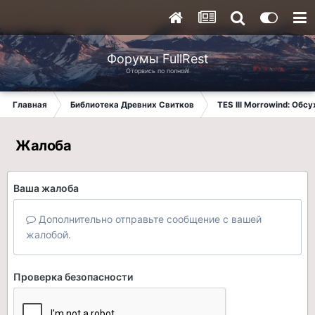
Форумы FullRest
Оторвись по полной!
Главная
Библиотека Древних Свитков
TES III Morrowind: Обс
Жалоба
Ваша жалоба
Дополнительно отправьте сообщение с вашей
жалобой.
Проверка безопасности