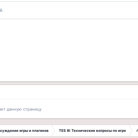
й.
ает данную страницу
Обсуждение игры и плагинов
TES III: Технические вопросы по игре