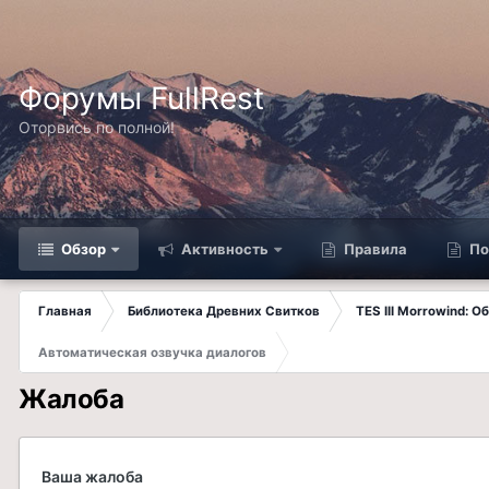
Форумы FullRest
Оторвись по полной!
Обзор
Активность
Правила
По
Главная
Библиотека Древних Свитков
TES III Morrowind: 
Автоматическая озвучка диалогов
Жалоба
Ваша жалоба