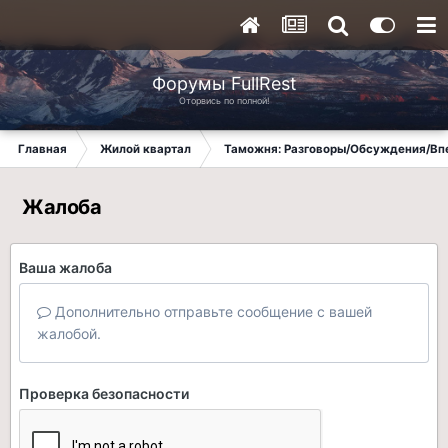
Форумы FullRest
Оторвись по полной!
Главная
Жилой квартал
Таможня: Разговоры/Обсуждения/Вп
Жалоба
Ваша жалоба
Дополнительно отправьте сообщение с вашей
жалобой.
Проверка безопасности