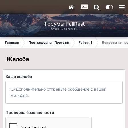
Форумы FullRest
Оторвись по полной!
Главная
Постъядерная Пустыня
Fallout 3
Вопросы по п
Жалоба
Ваша жалоба
Дополнительно отправьте сообщение с вашей
жалобой.
Проверка безопасности