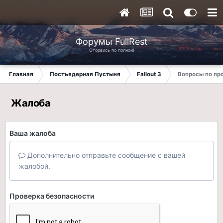
Форумы FullRest
Оторвись по полной!
Главная
Постъядерная Пустыня
Fallout 3
Вопросы по п
Жалоба
Ваша жалоба
Дополнительно отправьте сообщение с вашей
жалобой.
Проверка безопасности