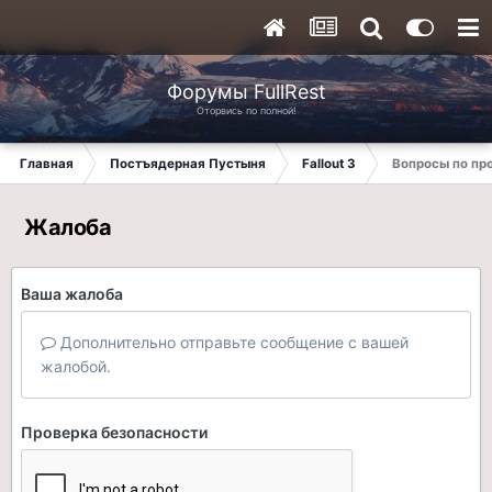
Форумы FullRest
Оторвись по полной!
Главная
Постъядерная Пустыня
Fallout 3
Вопросы по п
Жалоба
Ваша жалоба
Дополнительно отправьте сообщение с вашей
жалобой.
Проверка безопасности