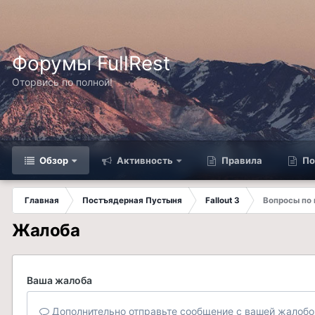
Форумы FullRest
Оторвись по полной!
Обзор
Активность
Правила
По
Главная
Постъядерная Пустыня
Fallout 3
Вопросы по
Жалоба
Ваша жалоба
Дополнительно отправьте сообщение с вашей жалобо