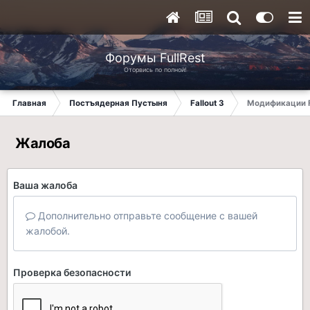
Форумы FullRest
Оторвись по полной!
Главная
Постъядерная Пустыня
Fallout 3
Модификации F
Жалоба
Ваша жалоба
Дополнительно отправьте сообщение с вашей
жалобой.
Проверка безопасности