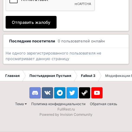
Отправить жалобу
Последние посетители
0 пользователей онлайн
Ни одного зарегистрированного пользователя не
просматривает данную страницу
Главная
Постъядерная Пустыня
Fallout 3
Модификации F
Discord
VK
Telegram
Twitter
Steam
Youtube
Тема
Политика конфиденциальности
Обратная связь
FullRest.ru
Powered by Invision Community