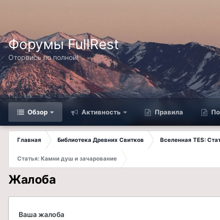
Форумы FullRest
Оторвись по полной!
Обзор
Активность
Правила
По
Главная
Библиотека Древних Свитков
Вселенная TES: Ст
Статья: Камни душ и зачарование
Жалоба
Ваша жалоба