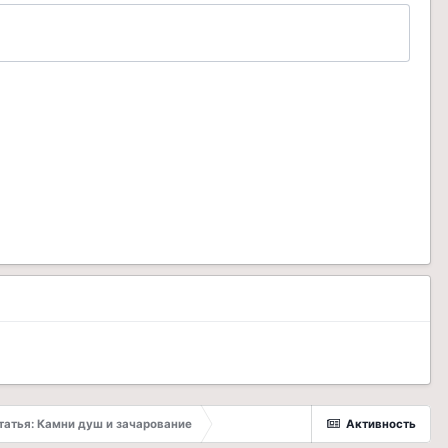
татья: Камни душ и зачарование
Активность