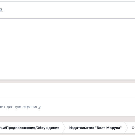
й.
ает данную страницу
атьи/Предположения/Обсуждения
Издательство "Воля Марука"
С