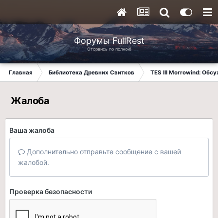
Форумы FullRest
Оторвись по полной!
Главная
Библиотека Древних Свитков
TES III Morrowind: Обс
Жалоба
Ваша жалоба
Дополнительно отправьте сообщение с вашей
жалобой.
Проверка безопасности