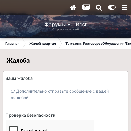
Форумы FullRest
Оторвись по полной!
Главная
Жилой квартал
Таможня: Разговоры/Обсуждения/Вп
Жалоба
Ваша жалоба
Дополнительно отправьте сообщение с вашей
жалобой.
Проверка безопасности