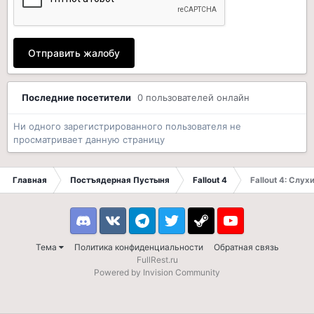
Отправить жалобу
Последние посетители
0 пользователей онлайн
Ни одного зарегистрированного пользователя не
просматривает данную страницу
Главная
Постъядерная Пустыня
Fallout 4
Fallout 4: Слух
Discord
VK
Telegram
Twitter
Steam
Youtube
Тема
Политика конфиденциальности
Обратная связь
FullRest.ru
Powered by Invision Community