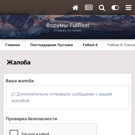
Форумы FullRest
Оторвись по полной!
Главная
Постъядерная Пустыня
Fallout 4
Fallout 4: Слух
Жалоба
Ваша жалоба
Дополнительно отправьте сообщение с вашей
жалобой.
Проверка безопасности