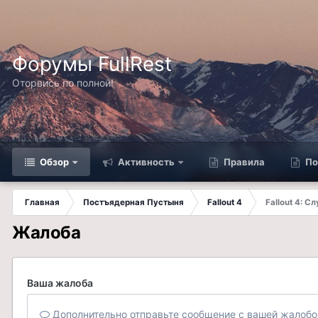
Форумы FullRest
Оторвись по полной!
Обзор
Активность
Правила
По
Главная
Постъядерная Пустыня
Fallout 4
Fallout 4: С
Жалоба
Ваша жалоба
Дополнительно отправьте сообщение с вашей жалобо