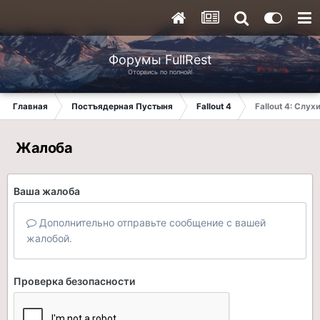
Форумы FullRest
Оторвись по полной!
Главная
Постъядерная Пустыня
Fallout 4
Fallout 4: Слух
Жалоба
Ваша жалоба
Дополнительно отправьте сообщение с вашей
жалобой.
Проверка безопасности