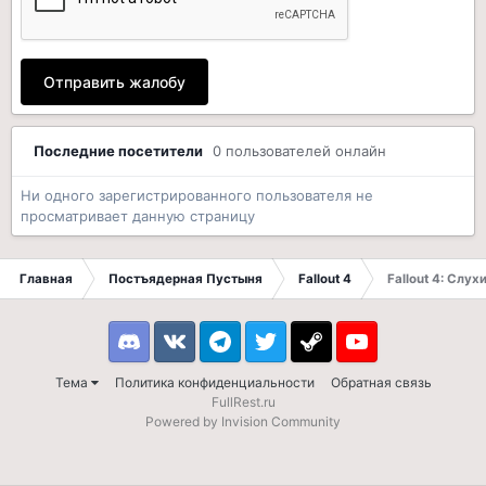
Отправить жалобу
Последние посетители
0 пользователей онлайн
Ни одного зарегистрированного пользователя не
просматривает данную страницу
Главная
Постъядерная Пустыня
Fallout 4
Fallout 4: Слух
Discord
VK
Telegram
Twitter
Steam
Youtube
Тема
Политика конфиденциальности
Обратная связь
FullRest.ru
Powered by Invision Community