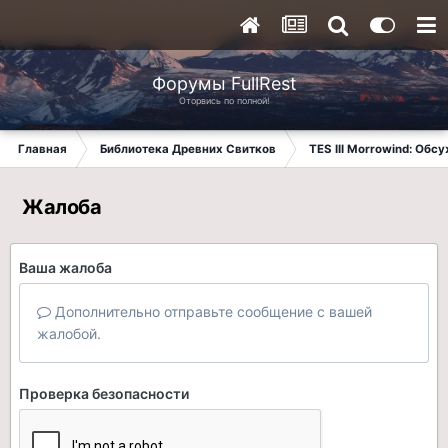
Форумы FullRest
Оторвись по полной!
Главная
Библиотека Древних Свитков
TES III Morrowind: Обс
Жалоба
Ваша жалоба
Дополнительно отправьте сообщение с вашей
жалобой.
Проверка безопасности