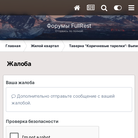
Форумы FullRest
Оторвись по полной!
Главная
Жилой квартал
Таверна "Коричневые тарелки": Вып
Жалоба
Ваша жалоба
Дополнительно отправьте сообщение с вашей
жалобой.
Проверка безопасности