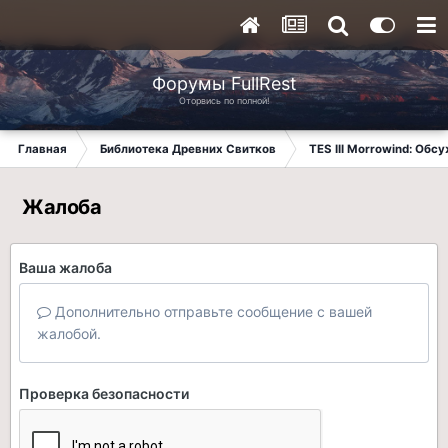
Форумы FullRest
Оторвись по полной!
Главная
Библиотека Древних Свитков
TES III Morrowind: Обс
Жалоба
Ваша жалоба
Дополнительно отправьте сообщение с вашей
жалобой.
Проверка безопасности