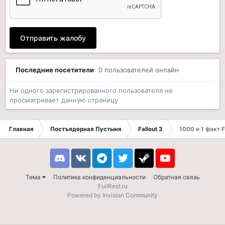
Отправить жалобу
Последние посетители
0 пользователей онлайн
Ни одного зарегистрированного пользователя не
просматривает данную страницу
Главная
Постъядерная Пустыня
Fallout 3
1000 и 1 факт F
Discord
VK
Telegram
Twitter
Steam
Youtube
Тема
Политика конфиденциальности
Обратная связь
FullRest.ru
Powered by Invision Community