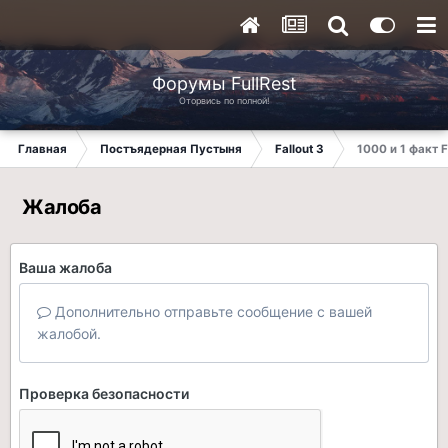
Форумы FullRest
Оторвись по полной!
Главная
Постъядерная Пустыня
Fallout 3
1000 и 1 факт F
Жалоба
Ваша жалоба
Дополнительно отправьте сообщение с вашей
жалобой.
Проверка безопасности