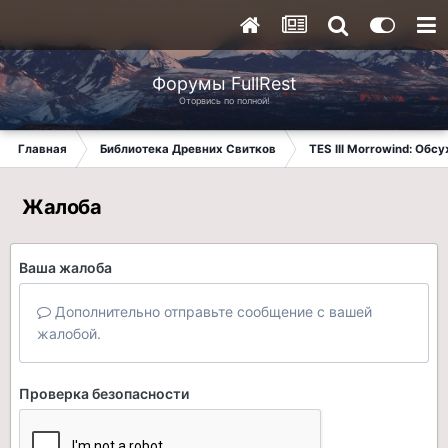
Форумы FullRest
Оторвись по полной!
Главная
Библиотека Древних Свитков
TES III Morrowind: Обс
Жалоба
Ваша жалоба
Дополнительно отправьте сообщение с вашей
жалобой.
Проверка безопасности