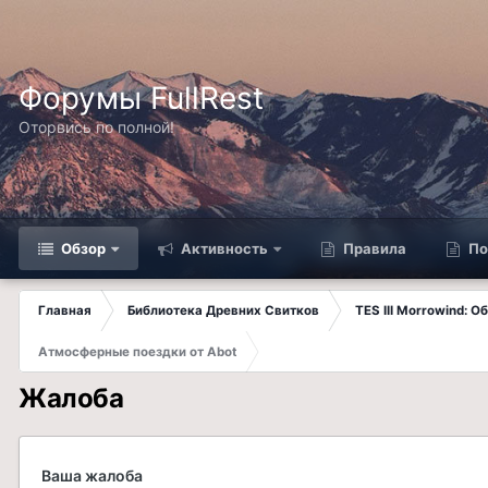
Форумы FullRest
Оторвись по полной!
Обзор
Активность
Правила
По
Главная
Библиотека Древних Свитков
TES III Morrowind: 
Атмосферные поездки от Abot
Жалоба
Ваша жалоба