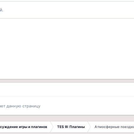
й.
ает данную страницу
Обсуждение игры и плагинов
TES III: Плагины
Атмосферные поездки