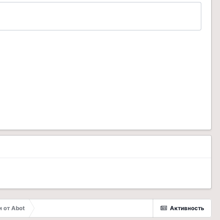
 от Abot
Активность