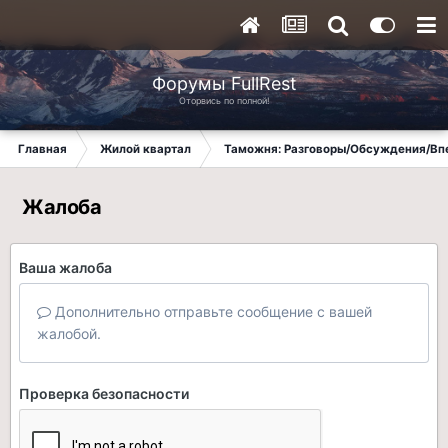
Форумы FullRest
Оторвись по полной!
Главная
Жилой квартал
Таможня: Разговоры/Обсуждения/Вп
Жалоба
Ваша жалоба
Дополнительно отправьте сообщение с вашей
жалобой.
Проверка безопасности