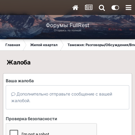
Форумы FullRest
Оторвись по полной!
Главная
Жилой квартал
Таможня: Разговоры/Обсуждения/Вп
Жалоба
Ваша жалоба
Дополнительно отправьте сообщение с вашей
жалобой.
Проверка безопасности