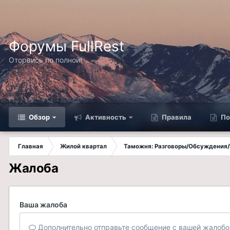
Форумы FullRest
Оторвись по полной!
Обзор
Активность
Правила
По
Главная
Жилой квартал
Таможня: Разговоры/Обсуждения/
Жалоба
Ваша жалоба
Дополнительно отправьте сообщение с вашей жалобо