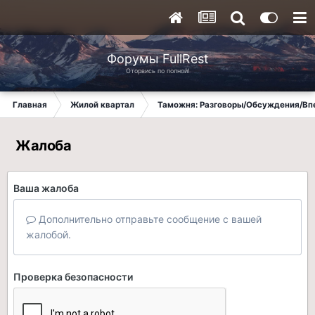
Форумы FullRest
Оторвись по полной!
Главная
Жилой квартал
Таможня: Разговоры/Обсуждения/Вп
Жалоба
Ваша жалоба
Дополнительно отправьте сообщение с вашей
жалобой.
Проверка безопасности