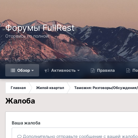
Форумы FullRest
Оторвись по полной!
Обзор
Активность
Правила
По
Главная
Жилой квартал
Таможня: Разговоры/Обсуждения/
Жалоба
Ваша жалоба
Дополнительно отправьте сообщение с вашей жалобо