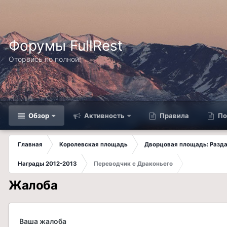
Форумы FullRest
Оторвись по полной!
Обзор
Активность
Правила
По
Главная
Королевская площадь
Дворцовая площадь: Разда
Награды 2012-2013
Переводчик с Драконьего
Жалоба
Ваша жалоба