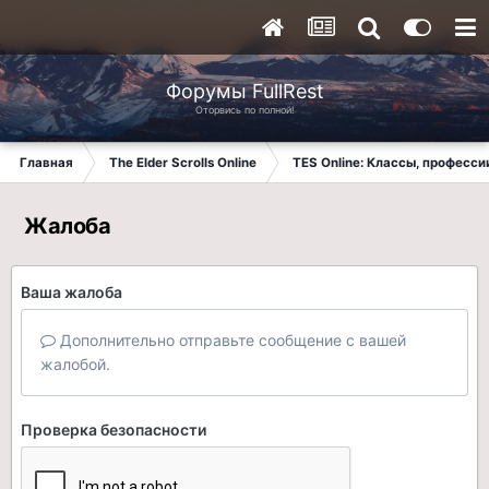
Форумы FullRest
Оторвись по полной!
Главная
The Elder Scrolls Online
TES Online: Классы, професси
Жалоба
Ваша жалоба
Дополнительно отправьте сообщение с вашей
жалобой.
Проверка безопасности