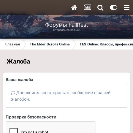
Форумы FullRest
Оторвись по полной!
Главная
The Elder Scrolls Online
TES Online: Классы, професси
Жалоба
Ваша жалоба
Дополнительно отправьте сообщение с вашей
жалобой.
Проверка безопасности