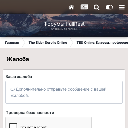
Форумы FullRest
Оторвись по полной!
Главная
The Elder Scrolls Online
TES Online: Классы, професси
Жалоба
Ваша жалоба
Дополнительно отправьте сообщение с вашей
жалобой.
Проверка безопасности