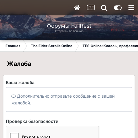
Форумы FullRest
Оторвись по полной!
Главная
The Elder Scrolls Online
TES Online: Классы, професси
Жалоба
Ваша жалоба
Дополнительно отправьте сообщение с вашей
жалобой.
Проверка безопасности