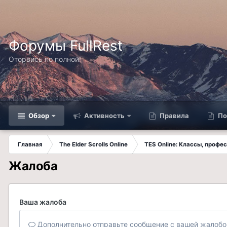
Форумы FullRest
Оторвись по полной!
Обзор
Активность
Правила
По
Главная
The Elder Scrolls Online
TES Online: Классы, профе
Жалоба
Ваша жалоба
Дополнительно отправьте сообщение с вашей жалобо