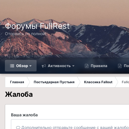
Форумы FullRest
Оторвись по полной!
Обзор
Активность
Правила
По
Главная
Постъядерная Пустыня
Классика Fallout
Fall
Жалоба
Ваша жалоба
Дополнительно отправьте сообщение с вашей жалобо