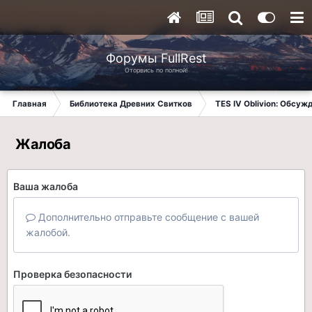
Форумы FullRest
Оторвись по полной!
Главная
Библиотека Древних Свитков
TES IV Oblivion: Обсуж
Жалоба
Ваша жалоба
Дополнительно отправьте сообщение с вашей
жалобой.
Проверка безопасности