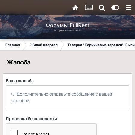
Форумы FullRest
Оторвись по полной!
Главная
Жилой квартал
Таверна "Коричневые тарелки": Вып
Жалоба
Ваша жалоба
Дополнительно отправьте сообщение с вашей
жалобой.
Проверка безопасности