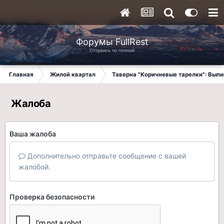
Форумы FullRest
Оторвись по полной!
Главная
Жилой квартал
Таверна "Коричневые тарелки": Вып
Жалоба
Ваша жалоба
Дополнительно отправьте сообщение с вашей
жалобой.
Проверка безопасности