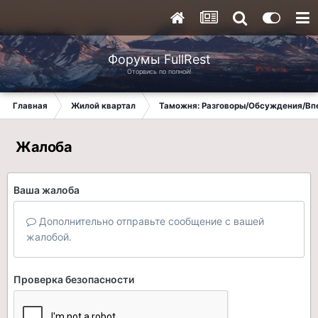
Форумы FullRest
Оторвись по полной!
Главная
Жилой квартал
Таможня: Разговоры/Обсуждения/Вп
Жалоба
Ваша жалоба
Дополнительно отправьте сообщение с вашей
жалобой.
Проверка безопасности