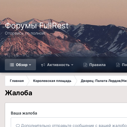
Форумы FullRest
Оторвись по полной!
Обзор
Активность
Правила
По
Главная
Королевская площадь
Дворец: Палата Лордов/Н
Жалоба
Ваша жалоба
Дополнительно отправьте сообщение с вашей жалобо