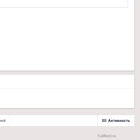
ией
Активность
FullRest.ru