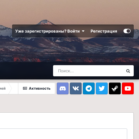
Уже зарегистрированы? Войти
Регистрация
ией
Активность
Discord
VK
Telegram
Twitter
Steam
Youtub