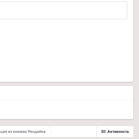
ция из книжек Ресдайна
Активность