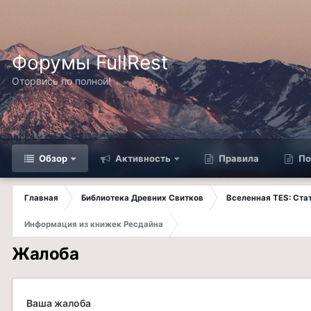
Форумы FullRest
Оторвись по полной!
Обзор
Активность
Правила
По
Главная
Библиотека Древних Свитков
Вселенная TES: Ст
Информация из книжек Ресдайна
Жалоба
Ваша жалоба