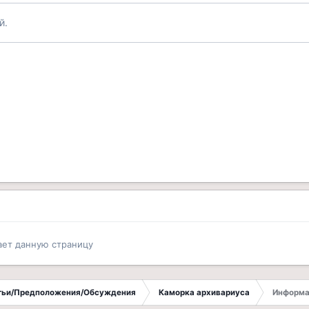
й.
ает данную страницу
атьи/Предположения/Обсуждения
Каморка архивариуса
Информа