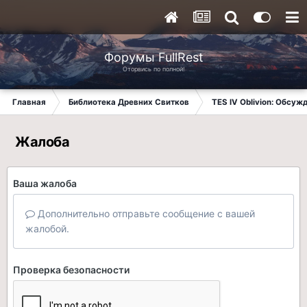
Форумы FullRest
Оторвись по полной!
Главная
Библиотека Древних Свитков
TES IV Oblivion: Обсуж
Жалоба
Ваша жалоба
Дополнительно отправьте сообщение с вашей
жалобой.
Проверка безопасности