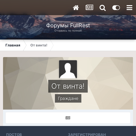
Форумы FullRest
Оторвись по полной!
Главная
От винта!
От винта!
Граждане
ПОСТОВ
ЗАРЕГИСТРИРОВАН