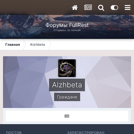
Форумы FullRest
Оторвись по полной!
Главная
Alzhbeta
Alzhbeta
Граждане
ПОСТОВ
ЗАРЕГИСТРИРОВАН