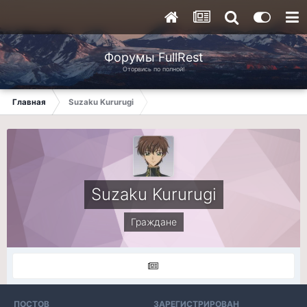
Форумы FullRest
Оторвись по полной!
Главная
Suzaku Kururugi
Suzaku Kururugi
Граждане
ПОСТОВ
ЗАРЕГИСТРИРОВАН